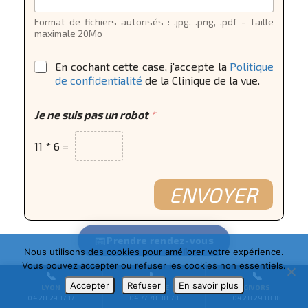
Format de fichiers autorisés : .jpg, .png, .pdf - Taille
maximale 20Mo
E
*
En cochant cette case, j'accepte la
Politique
-
de confidentialité
de la Clinique de la vue.
m
a
i
Je ne suis pas un robot
*
l
J
11
*
6
=
o
i
n
d
ENVOYER
r
e
T
é
📅
Prendre
rendez-vous
l
Nous utilisons des cookies pour améliorer votre expérience.
é
Vous pouvez accepter ou refuser les cookies non essentiels.
📞
📞
📞
p
VOUS HABITEZ PRÈS DE LYON ?
Accepter
Refuser
En savoir plus
LYON
ROANNE
GIVORS
h
04 28 29 17 17
04 77 78 38 78
04 28 29 18 18
o