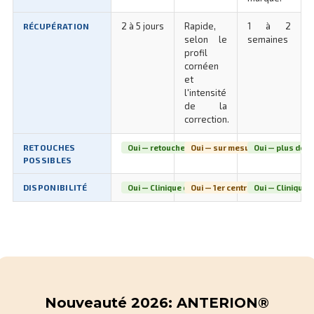
2 à 5 jours
Rapide,
1 à 2
RÉCUPÉRATION
selon le
semaines
profil
cornéen
et
l'intensité
de la
correction.
RETOUCHES
Oui — retouches excimer fréquentes
Oui — sur mesure via analyse t
Oui — plus déli
POSSIBLES
DISPONIBILITÉ
Oui — Clinique de la vue Lyon
Oui — 1er centre Auvergne-Rhô
Oui — Clinique d
Nouveauté 2026: ANTERION®