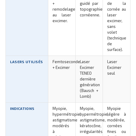
+
guidé par
de la
remodelage
topographie
cornée au
au laser
cornéenne.
laser
excimer.
excimer,
sans
volet
(technique
de
surface).
Femtoseconde
Laser
Laser
LASERS UTILISÉS
+ Excimer
Excimer
Excimer
TENEO
seul
dernière
génération
(Bausch +
Lomb)
Myopie,
Myopie,
Myopie
INDICATIONS
hypermétropie,
hypermétropie,
légère à
astigmatisme
astigmatisme,
modérée,
modérés
kératocône,
cornées
à
irrégularités
fines ou