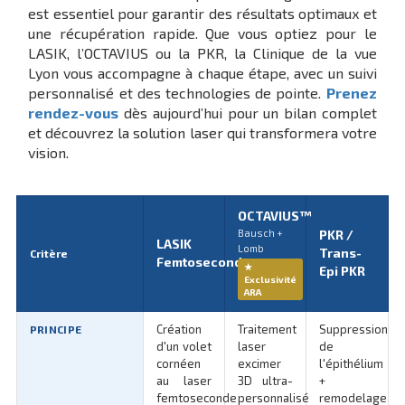
est essentiel pour garantir des résultats optimaux et
une récupération rapide. Que vous optiez pour le
LASIK, l’OCTAVIUS ou la PKR, la Clinique de la vue
Lyon vous accompagne à chaque étape, avec un suivi
personnalisé et des technologies de pointe.
Prenez
rendez-vous
dès aujourd’hui pour un bilan complet
et découvrez la solution laser qui transformera votre
vision.
OCTAVIUS™
Bausch +
PKR /
LASIK
Lomb
Trans-
Critère
Femtoseconde
★
Epi PKR
Exclusivité
ARA
Création
Traitement
Suppression
PRINCIPE
d'un volet
laser
de
cornéen
excimer
l'épithélium
au laser
3D ultra-
+
femtoseconde
personnalisé
remodelage