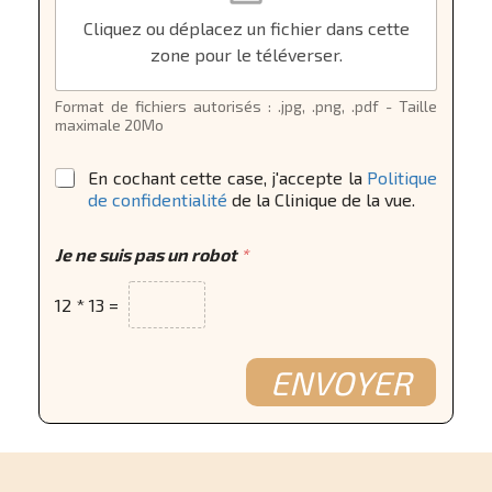
Cliquez ou déplacez un fichier dans cette
zone pour le téléverser.
Format de fichiers autorisés : .jpg, .png, .pdf - Taille
maximale 20Mo
*
En cochant cette case, j'accepte la
Politique
de confidentialité
de la Clinique de la vue.
m
Je ne suis pas un robot
*
a
f
i
12
*
13
=
c
h
i
ENVOYER
e
r
J
o
i
n