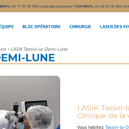
NNE
📞 04 77 78 38 78
✉ contact@cvueroanne.fr
GIVORS
📞 04 28 29 18 18
✉ cont
ÉQUIPE
BLOC OPÉRATOIRE
CHIRURGIE
LASER DES Y
yon
>
LASIK Tassin-la-Demi-Lune
DEMI-LUNE
LASIK Tassin-
Clinique de la
Vous habitez
Tassin-la-