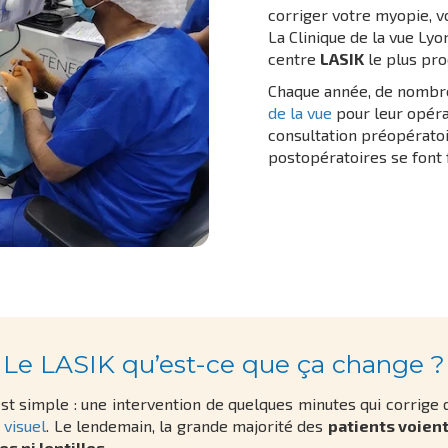
corriger votre myopie, 
La Clinique de la vue Lyo
centre
LASIK
le plus pr
Chaque année, de nombre
de la vue
pour leur opérat
consultation préopérato
postopératoires se font 
Le LASIK qu’est-ce que ça change ?
est simple : une intervention de quelques minutes qui corrige
 visuel
. Le lendemain, la grande majorité des
patients voien
es ni lentilles
.