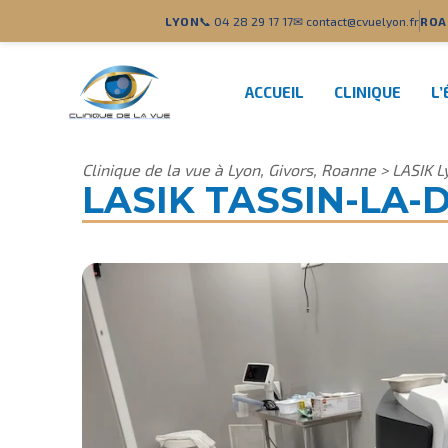
LYON
📞 04 28 29 17 17
✉ contact@cvuelyon.fr
ROA
ACCUEIL
CLINIQUE
L’
Clinique de la vue à Lyon, Givors, Roanne
>
LASIK L
LASIK TASSIN-LA-