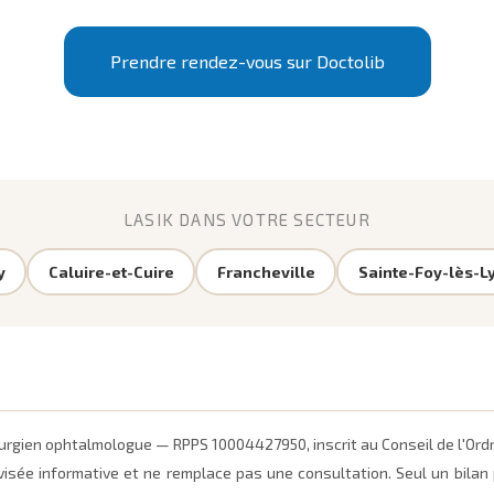
Prendre rendez-vous sur Doctolib
LASIK DANS VOTRE SECTEUR
y
Caluire-et-Cuire
Francheville
Sainte-Foy-lès-L
irurgien ophtalmologue — RPPS 10004427950, inscrit au Conseil de l'Or
visée informative et ne remplace pas une consultation. Seul un bilan p