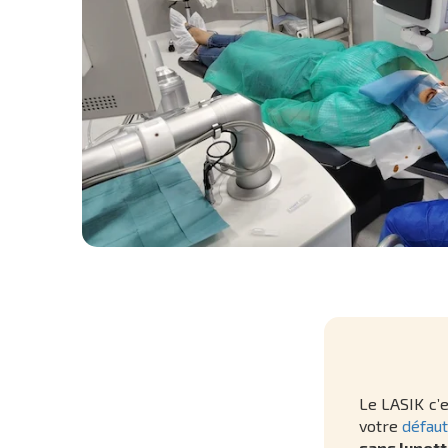
Le LASIK c’
votre
défaut
sans lunett