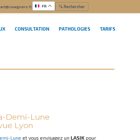
🔍 Rechercher
act@cvuegivors.fr
FR
EUX
CONSULTATION
PATHOLOGIES
TARIFS
la-Demi-Lune
 vue Lyon
Demi-Lune
et vous envisagez un
LASIK
pour