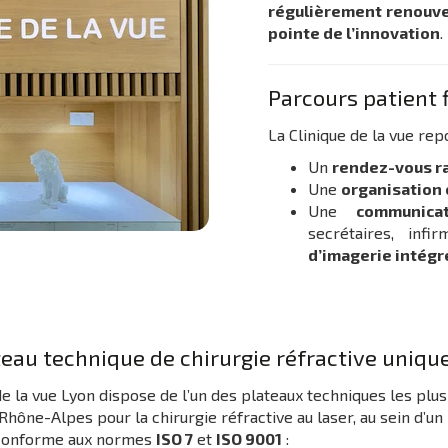
régulièrement renouv
pointe de l’innovation
.
Parcours patient f
La Clinique de la vue re
Un
rendez-vous r
Une
organisation 
Une
communicat
secrétaires, inf
d’imagerie intégr
eau technique de chirurgie réfractive uniqu
de la vue Lyon dispose de l’un des plateaux techniques les plu
hône-Alpes pour la chirurgie réfractive au laser, au sein d’un
 conforme aux normes
ISO 7
et
ISO 9001
: