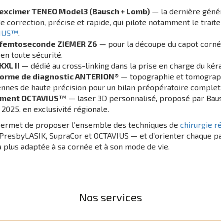
 excimer TENEO Model3 (Bausch + Lomb)
— la dernière géné
de correction, précise et rapide, qui pilote notamment le trai
IUS™
.
 femtoseconde ZIEMER Z6
— pour la découpe du capot corn
, en toute sécurité.
KXL II
— dédié au cross-linking dans la prise en charge du kér
forme de diagnostic ANTERION®
— topographie et tomograp
nnes de haute précision pour un bilan préopératoire complet
ement OCTAVIUS™
— laser 3D personnalisé, proposé par Ba
 2025, en exclusivité régionale.
permet de proposer l’ensemble des techniques de
chirurgie r
 PresbyLASIK, SupraCor et OCTAVIUS — et d’orienter chaque pa
la plus adaptée à sa cornée et à son mode de vie.
Nos services