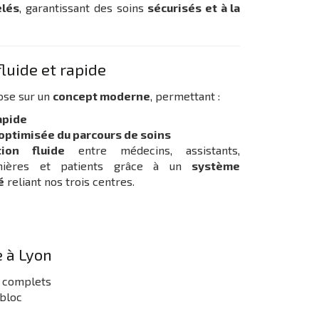
elés
, garantissant des soins
sécurisés et à la
luide et rapide
pose sur un
concept moderne
, permettant :
apide
optimisée du parcours de soins
ion fluide
entre médecins, assistants,
irmières et patients grâce à un
système
é
reliant nos trois centres.
e à Lyon
s complets
 bloc