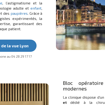
ie
, l’astigmatisme et la
mologie adulte et
enfant
,
t des
paupières
. Grâce à
gistes expérimentés, la
rtise, garantissant des
aque patient.
 de la vue Lyon
one au 04 28 29 17 17
Bloc opératoi
modernes
La clinique dispose d’u
et
dédié à la chiru