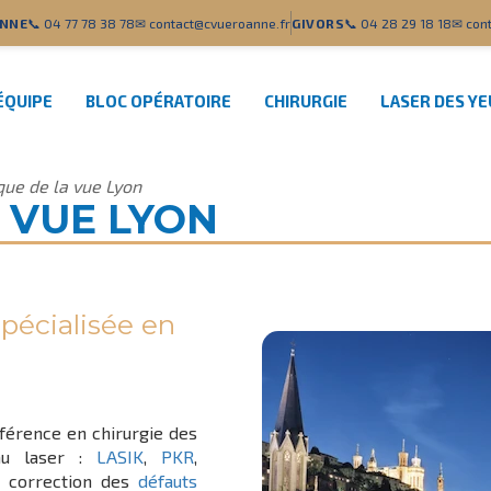
NNE
📞 04 77 78 38 78
✉ contact@cvueroanne.fr
GIVORS
📞 04 28 29 18 18
✉ cont
ÉQUIPE
BLOC OPÉRATOIRE
CHIRURGIE
LASER DES Y
ique de la vue Lyon
A VUE LYON
pécialisée en
férence en chirurgie des
u laser :
LASIK
,
PKR
,
 correction des
défauts