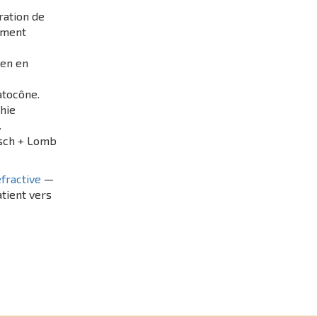
ration de
tement
éen en
atocône.
hie
.
usch + Lomb
éfractive
—
tient vers