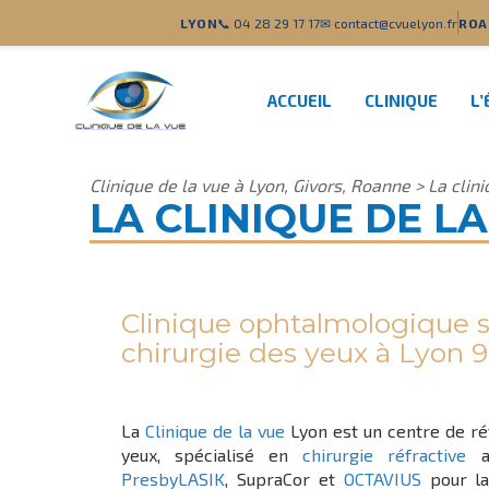
LYON
📞 04 28 29 17 17
✉ contact@cvuelyon.fr
ROA
ACCUEIL
CLINIQUE
L’
Clinique de la vue à Lyon, Givors, Roanne
>
La clin
LA CLINIQUE DE L
Clinique ophtalmologique s
chirurgie des yeux à Lyon 9
La
Clinique de la vue
Lyon est un centre de ré
yeux, spécialisé en
chirurgie réfractive
a
PresbyLASIK
, SupraCor et
OCTAVIUS
pour la