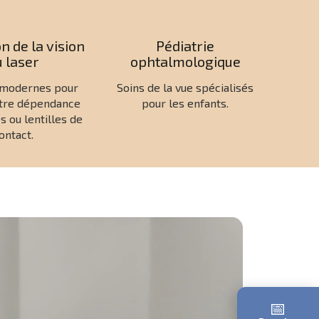
n de la vision
Pédiatrie
 laser
ophtalmologique
 modernes pour
Soins de la vue spécialisés
otre dépendance
pour les enfants.
s ou lentilles de
ontact.
📅