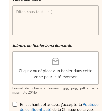
u
Joindre un fichier à ma demande
n
s
u
i
s
p
Cliquez ou déplacez un fichier dans cette
a
zone pour le téléverser.
s
Format de fichiers autorisés : .jpg, .png, .pdf - Taille
maximale 20Mo
*
En cochant cette case, j'accepte la
Politique
de confidentialité
de la Clinique de la vue.