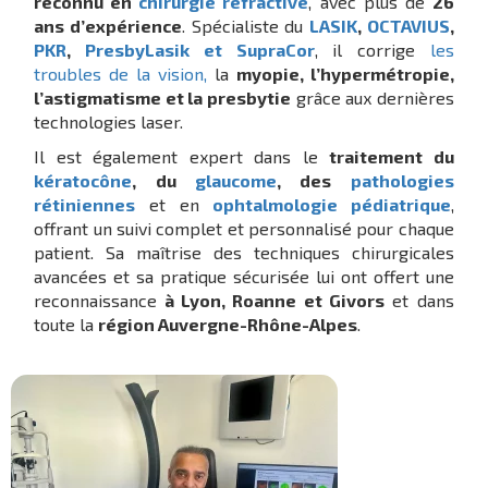
reconnu en
chirurgie réfractive
, avec plus de
26
ans d’expérience
. Spécialiste du
LASIK
,
OCTAVIUS
,
PKR
,
PresbyLasik et SupraCor
, il corrige
les
troubles de la vision,
la
myopie, l’hypermétropie,
l’astigmatisme et la presbytie
grâce aux dernières
technologies laser.
Il est également expert dans le
traitement du
kératocône
, du
glaucome
, des
pathologies
rétiniennes
et en
ophtalmologie pédiatrique
,
offrant un suivi complet et personnalisé pour chaque
patient. Sa maîtrise des techniques chirurgicales
avancées et sa pratique sécurisée lui ont offert une
reconnaissance
à Lyon, Roanne et Givors
et dans
toute la
région Auvergne-Rhône-Alpes
.