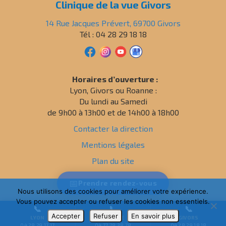
Clinique de la vue Givors
14 Rue Jacques Prévert, 69700 Givors
Tél : 04 28 29 18 18
Horaires d’ouverture :
Lyon, Givors ou Roanne :
Du lundi au Samedi
de 9h00 à 13h00 et de 14h00 à 18h00
Contacter la direction
Mentions légales
Plan du site
Politique de confidentialité
📅
Prendre
rendez-vous
Nous utilisons des cookies pour améliorer votre expérience.
Vous pouvez accepter ou refuser les cookies non essentiels.
📞
📞
📞
Accepter
Refuser
En savoir plus
LYON
ROANNE
GIVORS
04 28 29 17 17
04 77 78 38 78
04 28 29 18 18