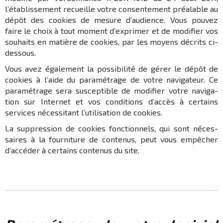
l’établissement recueille votre consen­te­ment préa­lable au
dépôt des cookies de mesure d’au­dience. Vous pouvez
faire le choix à tout moment d’ex­pri­mer et de modi­fier vos
souhaits en matière de cookies, par les moyens décrits ci-
dessous.
Vous avez égale­ment la possi­bi­lité de gérer le dépôt de
cookies à l’aide du para­mé­trage de votre navi­ga­teur. Ce
para­mé­trage sera suscep­tible de modi­fier votre navi­ga­
tion sur Inter­net et vos condi­tions d’ac­cès à certains
services néces­si­tant l’uti­li­sa­tion de cookies.
La suppres­sion de cookies fonc­tion­nels, qui sont néces­
saires à la four­ni­ture de conte­nus, peut vous empê­cher
d’ac­cé­der à certains conte­nus du site.