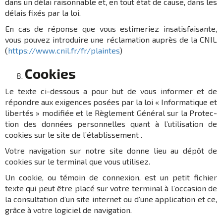
dans un délai raison­nable et, en tout état de cause, dans les
délais fixés par la loi.
En cas de réponse que vous esti­me­riez insa­tis­fai­sante,
vous pouvez intro­duire une récla­ma­tion auprès de la CNIL
(
https://www.cnil.fr/fr/plaintes
)
Cookies
Le texte ci-dessous a pour but de vous infor­mer et de
répondre aux exigences posées par la loi « Infor­ma­tique et
liber­tés » modi­fiée et le Règle­ment Géné­ral sur la Protec­
tion des données person­nelles quant à l’uti­li­sa­tion de
cookies sur le site de l’établissement .
Votre navi­ga­tion sur notre site donne lieu au dépôt de
cookies sur le termi­nal que vous utili­sez.
Un cookie, ou témoin de connexion, est un petit fichier
texte qui peut être placé sur votre termi­nal à l’oc­ca­sion de
la consul­ta­tion d’un site inter­net ou d’une appli­ca­tion et ce,
grâce à votre logi­ciel de navi­ga­tion.