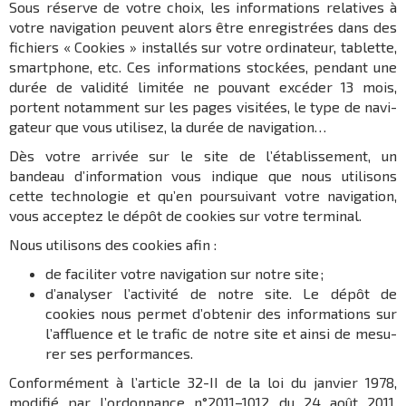
Sous réserve de votre choix, les infor­ma­tions rela­tives à
votre navi­ga­tion peuvent alors être enre­gis­trées dans des
fichiers « Cookies » instal­lés sur votre ordi­na­teur, tablette,
smart­phone, etc. Ces infor­ma­tions stockées, pendant une
durée de vali­dité limi­tée ne pouvant excé­der 13 mois,
portent notam­ment sur les pages visi­tées, le type de navi­
ga­teur que vous utili­sez, la durée de navi­ga­tion…
Dès votre arri­vée sur le site de l’établissement, un
bandeau d’in­for­ma­tion vous indique que nous utili­sons
cette tech­no­lo­gie et qu’en pour­sui­vant votre navi­ga­tion,
vous accep­tez le dépôt de cookies sur votre termi­nal.
Nous utilisons des cookies afin :
de faci­li­ter votre navi­ga­tion sur notre site ;
d’ana­ly­ser l’ac­ti­vité de notre site. Le dépôt de
cookies nous permet d’ob­te­nir des infor­ma­tions sur
l’af­fluence et le trafic de notre site et ainsi de mesu­
rer ses perfor­mances.
Confor­mé­ment à l’ar­ticle 32-II de la loi du janvier 1978,
modi­fié par l’or­don­nance n°2011–1012 du 24 août 2011,