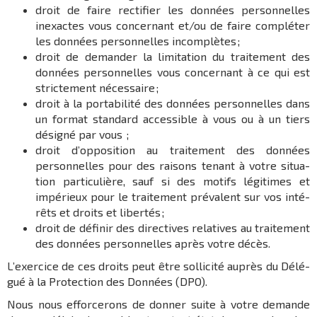
droit de faire recti­fier les données person­nelles
inexactes vous concer­nant et/ou de faire complé­ter
les données person­nelles incom­plètes ;
droit de deman­der la limi­ta­tion du trai­te­ment des
données person­nelles vous concer­nant à ce qui est
stric­te­ment néces­saire ;
droit à la porta­bi­lité des données person­nelles dans
un format stan­dard acces­sible à vous ou à un tiers
dési­gné par vous ;
droit d’op­po­si­tion au trai­te­ment des données
person­nelles pour des raisons tenant à votre situa­
tion parti­cu­lière, sauf si des motifs légi­times et
impé­rieux pour le trai­te­ment prévalent sur vos inté­
rêts et droits et liber­tés ;
droit de défi­nir des direc­tives rela­tives au trai­te­ment
des données person­nelles après votre décès.
L’exer­cice de ces droits peut être solli­cité auprès du Délé­
gué à la Protec­tion des Données (DPO).
Nous nous effor­ce­rons de donner suite à votre demande