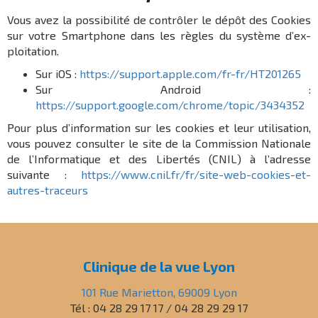
Vous avez la possi­bi­lité de contrô­ler le dépôt des Cookies
sur votre Smart­phone dans les règles du système d’ex­
ploi­ta­tion.
Sur iOS :
https://support.apple.com/fr-fr/HT201265
Sur Android :
https://support.google.com/chrome/topic/3434352
Pour plus d’in­for­ma­tion sur les cookies et leur utili­sa­tion,
vous pouvez consul­ter le site de la Commis­sion Natio­nale
de l’In­for­ma­tique et des Liber­tés (CNIL) à l’adresse
suivante :
https://www.cnil.fr/fr/site-web-cookies-et-
autres-traceurs
Clinique de la vue Lyon
101 Rue Marietton, 69009 Lyon
Tél : 04 28 29 17 17 / 04 28 29 29 17