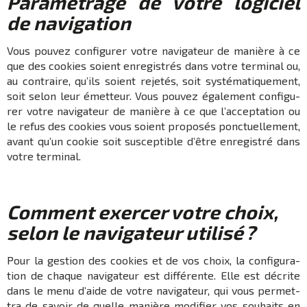
Para­mé­trage de votre logi­ciel
de navi­ga­tion
Vous pouvez confi­gu­rer votre navi­ga­teur de manière à ce
que des cookies soient enre­gis­trés dans votre termi­nal ou,
au contraire, qu’ils soient reje­tés, soit systé­ma­tique­ment,
soit selon leur émet­teur. Vous pouvez égale­ment confi­gu­
rer votre navi­ga­teur de manière à ce que l’ac­cep­ta­tion ou
le refus des cookies vous soient propo­sés ponc­tuel­le­ment,
avant qu’un cookie soit suscep­tible d’être enre­gis­tré dans
votre termi­nal.
Comment exer­cer votre choix,
selon le navi­ga­teur utilisé ?
Pour la gestion des cookies et de vos choix, la confi­gu­ra­
tion de chaque navi­ga­teur est diffé­rente. Elle est décrite
dans le menu d’aide de votre navi­ga­teur, qui vous permet­
tra de savoir de quelle manière modi­fier vos souhaits en