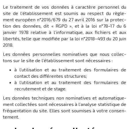
Le trai­te­ment de vos données à carac­tère person­nel du
site de l’établissement est soumis au respect du règle­
ment euro­péen n°2016/679 du 27 avril 2016 sur la protec­
tion des données, dit « RGPD », et à la loi n°78–17 du 6
janvier 1978 rela­tive à l’in­for­ma­tique, aux fichiers et aux
liber­tés, telle que modi­fiée par la loi n°2018–493 du 20 juin
2018.
Les données person­nelles nomi­na­tives que nous collec­
tons sur le site de l’établissement sont néces­saires :
à l’uti­li­sa­tion et au trai­te­ment des formu­laires de
contact des diffé­rentes struc­tures;
à l’uti­li­sa­tion et au trai­te­ment des formu­laires de
recru­te­ment et de stage.
Les données tech­niques non nomi­na­tives et auto­ma­tique­
ment collec­tées sont néces­saires à l’ana­lyse statis­tique de
fréquen­ta­tion du site. Elles sont soumises à votre consen­
te­ment.