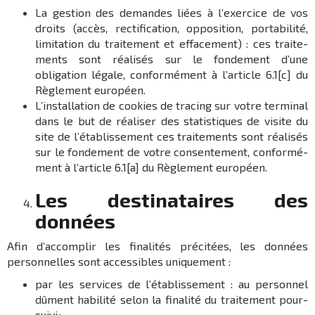
La gestion des demandes liées à l’exer­cice de vos
droits (accès, recti­fi­ca­tion, oppo­si­tion, porta­bi­lité,
limi­ta­tion du trai­te­ment et effa­ce­ment) : ces trai­te­
ments sont réali­sés sur le fonde­ment d’une
obligation légale, confor­mé­ment à l’ar­ticle 6.1[c] du
Règle­ment euro­péen.
L’ins­tal­la­tion de cookies de tracing sur votre termi­nal
dans le but de réali­ser des statis­tiques de visite du
site de l’établissement ces trai­te­ments sont réali­sés
sur le fonde­ment de votre consen­te­ment, confor­mé­
ment à l’ar­ticle 6.1[a] du Règle­ment euro­péen.
Les desti­na­taires des
données
Afin d’ac­com­plir les fina­li­tés préci­tées, les données
person­nelles sont acces­sibles unique­ment :
par les services de l’établissement : au person­nel
dûment habi­lité selon la fina­lité du trai­te­ment pour­
suivi ;