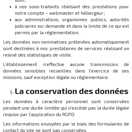
à nos sous-trai­tants réali­sant des pres­ta­tions pour
notre compte – webmas­ter et héber­geur ;
aux admi­nis­tra­tions, orga­nismes publics, auto­ri­tés
judi­ciaires sur demande et dans la limite de ce qui est
permis par la régle­men­ta­tion.
Les données non nomi­na­tives préle­vées auto­ma­tique­ment
sont desti­nées à nos pres­ta­taires de services réali­sant un
relevé des statis­tiques de visite.
L’établissement n’ef­fec­tue aucune trans­mis­sion de
données sensibles recueillies dans l’exer­cice de ses
missions, sauf excep­tion légale ou régle­men­taire.
La conser­va­tion des données
Les données à carac­tère person­nel sont conser­vées
pendant une durée limi­tée qui n’ex­cède pas la durée légale
requise par l’ap­pli­ca­tion du RGPD.
Les infor­ma­tions envoyées par le biais des formu­laires de
contact du site ne sont pas conservées.