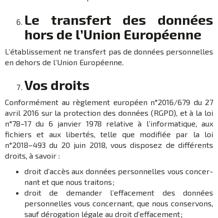
Le trans­fert des données
hors de l’Union Euro­péenne
L’établissement ne trans­fert pas de données person­nelles
en dehors de l’Union Euro­péenne.
Vos droits
Confor­mé­ment au règle­ment euro­péen n°2016/679 du 27
avril 2016 sur la protec­tion des données (RGPD), et à la loi
n°78–17 du 6 janvier 1978 rela­tive à l’in­for­ma­tique, aux
fichiers et aux liber­tés, telle que modi­fiée par la loi
n°2018–493 du 20 juin 2018, vous dispo­sez de diffé­rents
droits, à savoir :
droit d’ac­cès aux données person­nelles vous concer­
nant et que nous trai­tons ;
droit de deman­der l’ef­fa­ce­ment des données
person­nelles vous concer­nant, que nous conser­vons,
sauf déro­ga­tion légale au droit d’ef­fa­ce­ment ;