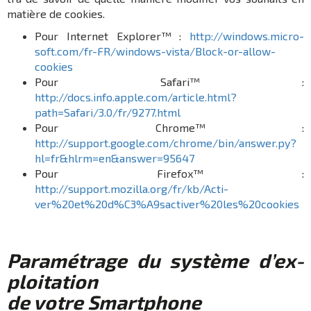
matière de cookies.
Pour Inter­net Explo­rer™ :
http://windows.micro­
soft.com/fr-FR/windows-vista/Block-or-allow-
cookies
Pour Safa­ri™ :
http://docs.info.apple.com/article.html?
path=Safari/3.0/fr/9277.html
Pour Chro­me™ :
http://support.google.com/chrome/bin/answer.py?
hl=fr&hlrm=en&answer=95647
Pour Fire­fox™ :
http://support.mozilla.org/fr/kb/Acti­
ver%20et%20d%C3%A9sac­ti­ver%20les%20coo­kies
Para­mé­trage du système d’ex­
ploi­ta­tion
de votre Smart­phone