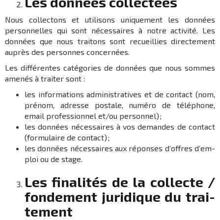
Les données collec­tées
Nous collec­tons et utili­sons unique­ment les données
person­nelles qui sont néces­saires à notre acti­vité. Les
données que nous trai­tons sont recueillies direc­te­ment
auprès des personnes concer­nées.
Les diffé­rentes caté­go­ries de données que nous sommes
amenés à trai­ter sont :
les infor­ma­tions admi­nis­tra­tives et de contact (nom,
prénom, adresse postale, numéro de téléphone,
email profes­sion­nel et/ou person­nel) ;
les données néces­saires à vos demandes de contact
(formu­laire de contact) ;
les données néces­saires aux réponses d’offres d’em­
ploi ou de stage.
Les fina­li­tés de la collecte /
fonde­ment juri­dique du trai­
te­ment