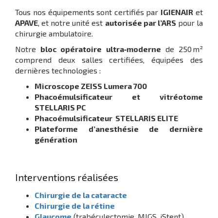
Tous nos équipements sont certifiés par
IGIENAIR
et
APAVE
, et notre unité est
autorisée par l’ARS
pour la
chirurgie ambulatoire.
Notre
bloc opératoire ultra‑moderne
de 250 m²
comprend deux salles certifiées, équipées des
dernières technologies :
Microscope ZEISS Lumera 700
Phacoémulsificateur et vitréotome
STELLARIS PC
Phacoémulsificateur STELLARIS ELITE
Plateforme d’anesthésie de dernière
génération
Interventions réalisées
Chirurgie de la cataracte
Chirurgie de la rétine
Glaucome
(trabéculectomie, MIGS, iStent)