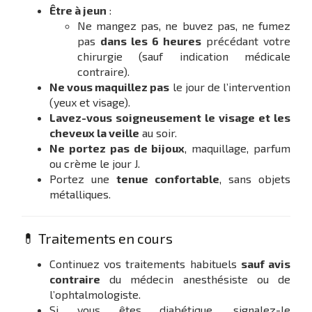
Être à jeun
:
Ne mangez pas, ne buvez pas, ne fumez
pas
dans les 6 heures
précédant votre
chirurgie (sauf indication médicale
contraire).
Ne vous maquillez pas
le jour de l’intervention
(yeux et visage).
Lavez-vous soigneusement le visage et les
cheveux la veille
au soir.
Ne portez pas de bijoux
, maquillage, parfum
ou crème le jour J.
Portez une
tenue confortable
, sans objets
métalliques.
💊 Traitements en cours
Continuez vos traitements habituels
sauf avis
contraire
du médecin anesthésiste ou de
l’ophtalmologiste.
Si vous êtes diabétique, signalez-le