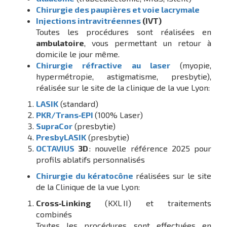
Chirurgie des paupières et voie lacrymale
Injections intravitréennes
(IVT)
Toutes les procédures sont réalisées en
ambulatoire
, vous permettant un retour à
domicile le jour même.
Chirurgie réfractive au laser
(myopie,
hypermétropie, astigmatisme, presbytie),
réalisée sur le site de la clinique de la vue Lyon:
LASIK
(standard)
PKR/Trans‑EPI
(100% Laser)
SupraCor
(presbytie)
PresbyLASIK
(presbytie)
OCTAVIUS
3D
: nouvelle référence 2025 pour
profils ablatifs personnalisés
Chirurgie du kératocône
réalisées sur le site
de la Clinique de la vue Lyon:
Cross‑Linking
(KXL II) et traitements
combinés
Toutes les procédures sont effectuées en