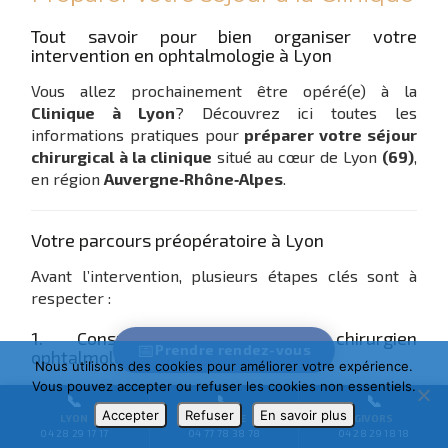
Tout savoir pour bien organiser votre
intervention en ophtalmologie à Lyon
Vous allez prochainement être opéré(e) à la
Clinique à Lyon
? Découvrez ici toutes les
informations pratiques pour
préparer votre séjour
chirurgical à la clinique
situé au cœur de Lyon
(69)
,
en région
Auvergne‑Rhône‑Alpes
.
Votre parcours préopératoire à Lyon
Avant l’intervention, plusieurs étapes clés sont à
respecter :
1. Consultation avec le chirurgien
📅
Prendre
rendez-vous
ophtalmologue à Givors
Nous utilisons des cookies pour améliorer votre expérience.
Vous pouvez accepter ou refuser les cookies non essentiels.
Elle comprend :
📞
📞
📞
Accepter
Refuser
En savoir plus
LYON
ROANNE
GIVORS
Un
examen médical approfondi
04 28 29 17 17
04 77 78 38 78
04 28 29 18 18
Des examens de haute précision :
OCT
,