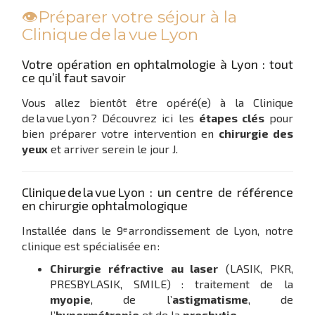
👁️Préparer votre séjour à la
Clinique de la vue Lyon
Votre opération en ophtalmologie à Lyon : tout
ce qu’il faut savoir
Vous allez bientôt être opéré(e) à la Clinique
de la vue Lyon ? Découvrez ici les
étapes clés
pour
bien préparer votre intervention en
chirurgie des
yeux
et arriver serein le jour J.
Clinique de la vue Lyon : un centre de référence
en chirurgie ophtalmologique
Installée dans le 9ᵉ arrondissement de Lyon, notre
clinique est spécialisée en :
Chirurgie réfractive au laser
(LASIK, PKR,
PRESBYLASIK, SMILE) : traitement de la
myopie
, de l’
astigmatisme
, de
l’
hypermétropie
et de la
presbytie
.