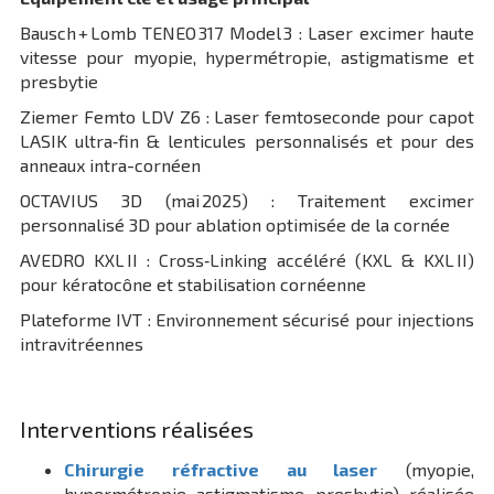
Bausch + Lomb TENEO 317 Model 3 : Laser excimer haute
vitesse pour myopie, hypermétropie, astigmatisme et
presbytie
Ziemer Femto LDV Z6 : Laser femtoseconde pour capot
LASIK ultra‑fin & lenticules personnalisés et pour des
anneaux intra-cornéen
OCTAVIUS 3D (mai 2025) : Traitement excimer
personnalisé 3D pour ablation optimisée de la cornée
AVEDRO KXL II : Cross‑Linking accéléré (KXL & KXL II)
pour kératocône et stabilisation cornéenne
Plateforme IVT : Environnement sécurisé pour injections
intravitréennes
Interventions réalisées
Chirurgie réfractive au laser
(myopie,
hypermétropie, astigmatisme, presbytie), réalisée