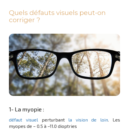
Quels défauts visuels peut-on
corriger ?
1- La myopie :
défaut visuel
perturbant
la vision de loin
. Les
myopes de – 0.5 à –11.0 dioptries