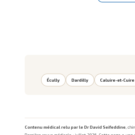
Écully
Dardilly
Caluire-et-Cuire
Contenu médical relu par le Dr David Seifeddine
, ch
Dernière revue médicale :
juillet 2026
. Cette page a une 