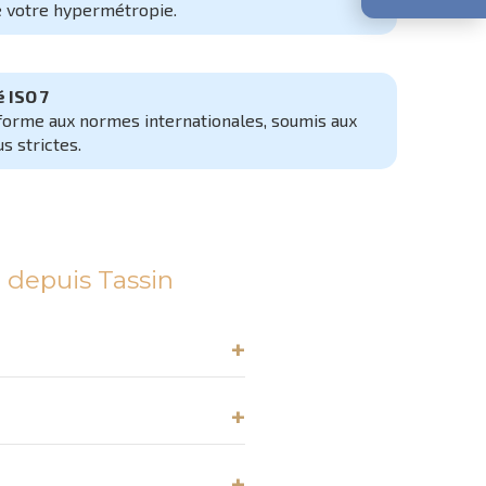
e votre hypermétropie.
é ISO 7
forme aux normes internationales, soumis aux
s strictes.
 depuis Tassin