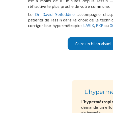
est à moins de 10 minutes depuis Tassin —
réfractive le plus proche de votre commune.
Le
Dr David Seifeddine
accompagne chaqu
patients de Tassin dans le choix de la techn
corriger leur hypermétropie :
LASIK
,
PKR
ou
O
Faire un bilan visuel
L’hypermé
L’
hypermétropi
demande un effor
de journée.