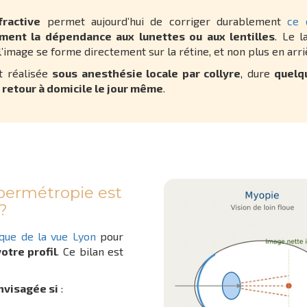
fractive
permet aujourd’hui de corriger durablement
ce 
ment la dépendance aux lunettes ou aux lentilles
. Le 
’image se forme directement sur la rétine, et non plus en arri
st réalisée
sous anesthésie locale par collyre
, dure
quelq
n
retour à domicile le jour même
.
ypermétropie est
?
ique de la vue Lyon
pour
otre profil
. Ce bilan est
nvisagée si
: