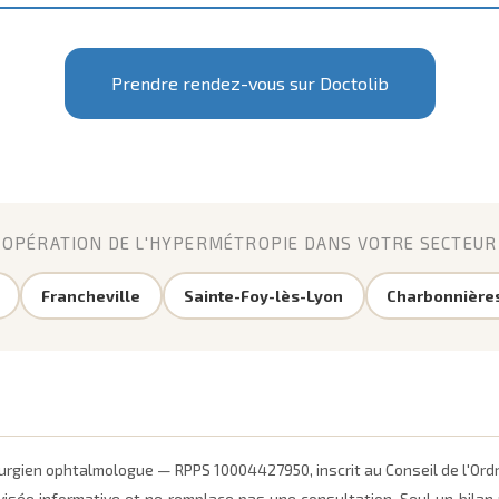
Prendre rendez-vous sur Doctolib
OPÉRATION DE L'HYPERMÉTROPIE DANS VOTRE SECTEUR
Francheville
Sainte-Foy-lès-Lyon
Charbonnières
irurgien ophtalmologue — RPPS 10004427950, inscrit au Conseil de l'Or
visée informative et ne remplace pas une consultation. Seul un bilan p