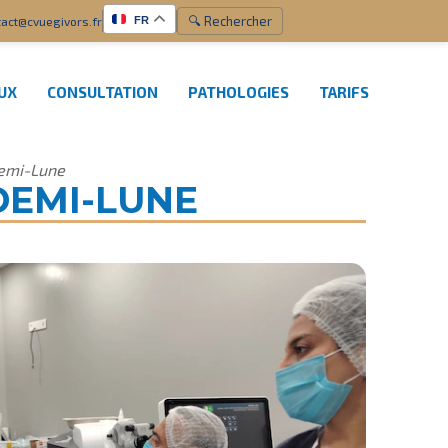
🔍 Rechercher
act@cvuegivors.fr
FR
EUX
CONSULTATION
PATHOLOGIES
TARIFS
Demi-Lune
DEMI-LUNE