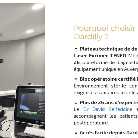
Pourquoi choisir 
Dardilly ?
🔹
Plateau technique de de
Laser Excimer TENEO
Mode
Z6
, plateforme de diagnost
équipement unique en Auve
🔹
Bloc opératoire certifié 
Environnement stérile con
exigences sanitaires les plus
🔹
Plus de 26 ans d’experti
Le
Dr David Seifeddine
e
accompagnent les patients 
postopératoire.
🔹
Accès facile depuis Dard