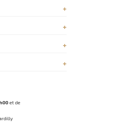
3h00
et de
rdilly