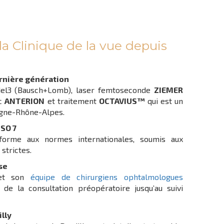
la Clinique de la vue depuis
rnière génération
l3 (Bausch+Lomb), laser femtoseconde
ZIEMER
ic
ANTERION
et traitement
OCTAVIUS™
qui est un
rgne-Rhône-Alpes.
ISO 7
forme aux normes internationales, soumis aux
 strictes.
se
t son
équipe de chirurgiens ophtalmologues
de la consultation préopératoire jusqu’au suivi
illy