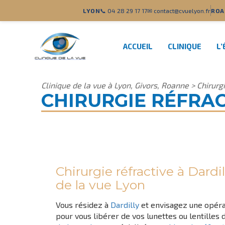
LYON
📞 04 28 29 17 17
✉ contact@cvuelyon.fr
ROA
ACCUEIL
CLINIQUE
L’
Clinique de la vue à Lyon, Givors, Roanne
>
Chirurgi
CHIRURGIE RÉFRAC
Chirurgie réfractive à Dardil
de la vue Lyon
Vous résidez à
Dardilly
et envisagez une opéra
pour vous libérer de vos lunettes ou lentilles 