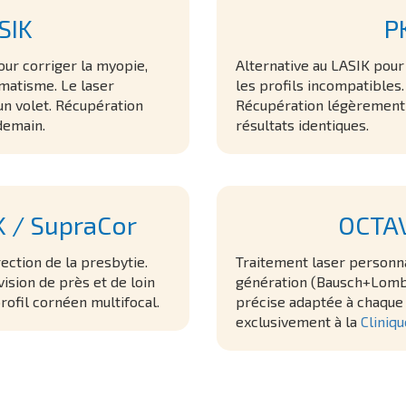
SIK
P
ur corriger la myopie,
Alternative au LASIK pour
gmatisme. Le laser
les profils incompatibles.
n volet. Récupération
Récupération légèrement 
demain.
résultats identiques.
 / SupraCor
OCTA
ection de la presbytie.
Traitement laser personn
ision de près et de loin
génération (Bausch+Lomb,
rofil cornéen multifocal.
précise adaptée à chaque 
exclusivement à la
Cliniqu