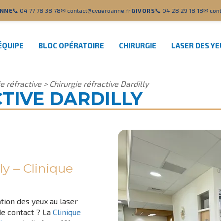
NNE
📞 04 77 78 38 78
✉ contact@cvueroanne.fr
GIVORS
📞 04 28 29 18 18
✉ cont
ÉQUIPE
BLOC OPÉRATOIRE
CHIRURGIE
LASER DES Y
e réfractive
>
Chirurgie réfractive Dardilly
TIVE DARDILLY
ly – Clinique
tion des yeux au laser
de contact ? La
Clinique