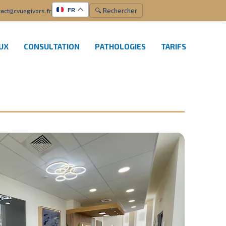
🔍 Rechercher
act@cvuegivors.fr
FR
EUX
CONSULTATION
PATHOLOGIES
TARIFS