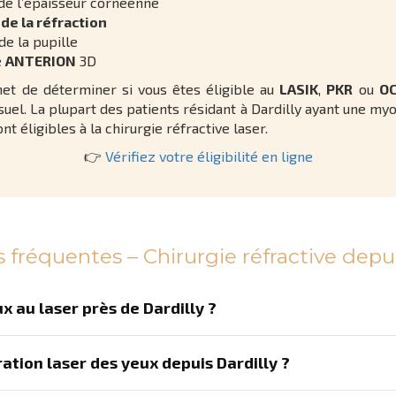
de l’épaisseur cornéenne
de la réfraction
de la pupille
e
ANTERION
3D
et de déterminer si vous êtes éligible au
LASIK
,
PKR
ou
OC
isuel. La plupart des patients résidant à Dardilly ayant une myo
nt éligibles à la chirurgie réfractive laser.
👉
Vérifiez votre éligibilité en ligne
 fréquentes – Chirurgie réfractive depui
x au laser près de Dardilly ?
ration laser des yeux depuis Dardilly ?