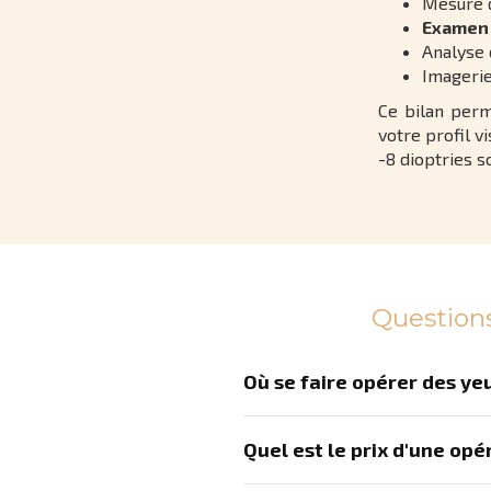
Mesure 
Examen 
Analyse 
Imageri
Ce bilan perm
votre profil v
-8 dioptries so
Questions
Où se faire opérer des yeu
Quel est le prix d'une opé