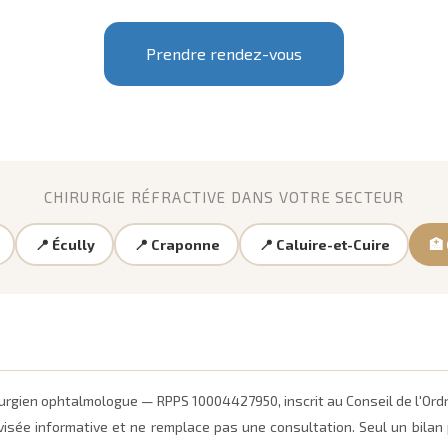
Prendre rendez-vous
CHIRURGIE RÉFRACTIVE DANS VOTRE SECTEUR
📍 Écully
📍 Craponne
📍 Caluire-et-Cuire
🏥
irurgien ophtalmologue — RPPS 10004427950, inscrit au Conseil de l'Or
visée informative et ne remplace pas une consultation. Seul un bilan p