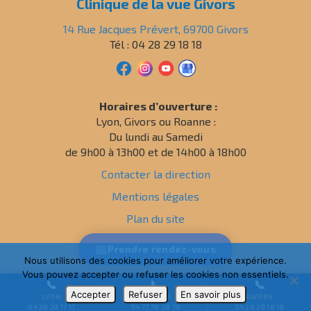
Clinique de la vue Givors
14 Rue Jacques Prévert, 69700 Givors
Tél : 04 28 29 18 18
Horaires d’ouverture :
Lyon, Givors ou Roanne :
Du lundi au Samedi
de 9h00 à 13h00 et de 14h00 à 18h00
Contacter la direction
Mentions légales
Plan du site
Politique de confidentialité
📅
Prendre
rendez-vous
Nous utilisons des cookies pour améliorer votre expérience.
Vous pouvez accepter ou refuser les cookies non essentiels.
📞
📞
📞
Accepter
Refuser
En savoir plus
LYON
ROANNE
GIVORS
04 28 29 17 17
04 77 78 38 78
04 28 29 18 18