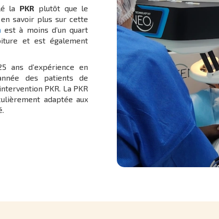
lé la
PKR
plutôt que le
en savoir plus sur cette
n
est à moins d’un quart
oiture et est également
25 ans d’expérience en
 année des patients de
 intervention PKR. La PKR
iculièrement adaptée aux
é.