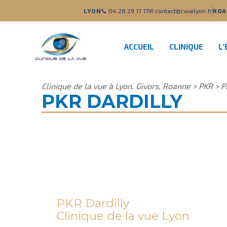
LYON
📞 04 28 29 17 17
✉ contact@cvuelyon.fr
ROA
ACCUEIL
CLINIQUE
L’
Clinique de la vue à Lyon, Givors, Roanne
>
PKR
>
P
PKR DARDILLY
PKR Dardilly
Clinique de la vue Lyon