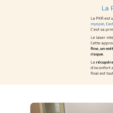
La 
La PKR est u
myopie
, l’
as
C’est sa pri
Le laser int
Cette appro
fine, un mé
risque
.
La
récupéra
d’inconfort 
final est tou