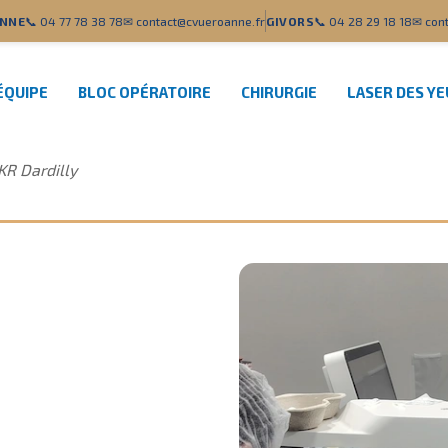
NNE
📞 04 77 78 38 78
✉ contact@cvueroanne.fr
GIVORS
📞 04 28 29 18 18
✉ cont
ÉQUIPE
BLOC OPÉRATOIRE
CHIRURGIE
LASER DES Y
KR Dardilly