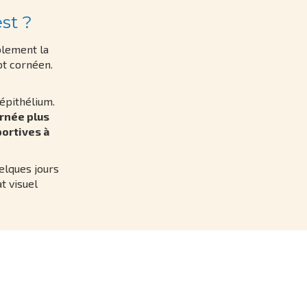
st ?
blement la
t cornéen.
’épithélium.
rnée plus
portives à
lques jours
t visuel