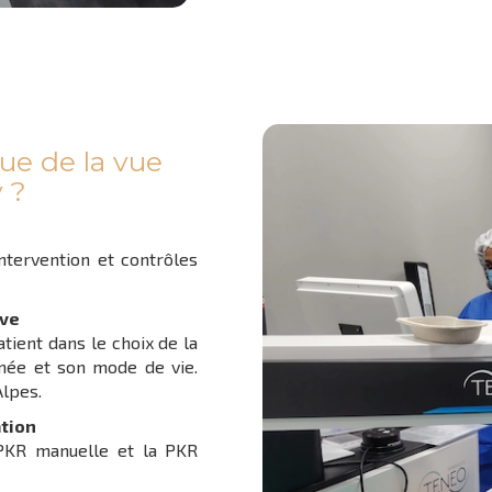
que de la vue
 ?
intervention et contrôles
ive
ient dans le choix de la
rnée et son mode de vie.
lpes.
tion
PKR manuelle et la PKR