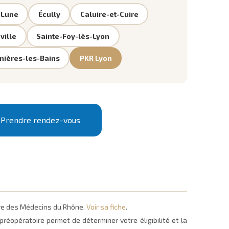
-Lune
Écully
Caluire-et-Cuire
ville
Sainte-Foy-lès-Lyon
nières-les-Bains
PKR Lyon
Prendre rendez-vous
dre des Médecins du Rhône.
Voir sa fiche
.
réopératoire permet de déterminer votre éligibilité et la