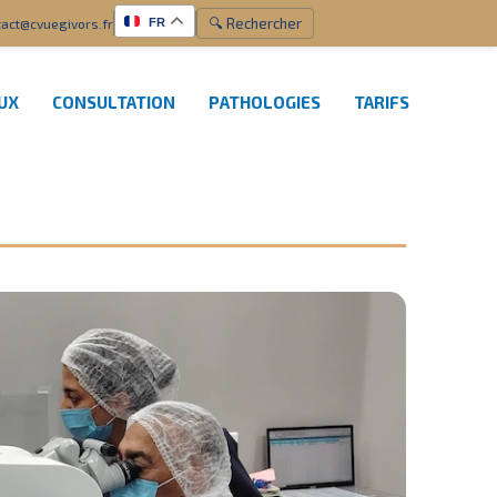
🔍 Rechercher
act@cvuegivors.fr
FR
EUX
CONSULTATION
PATHOLOGIES
TARIFS