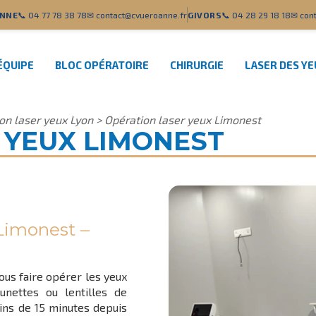
NNE
📞 04 77 78 38 78
✉ contact@cvueroanne.fr
GIVORS
📞 04 28 29 18 18
✉ cont
ÉQUIPE
BLOC OPÉRATOIRE
CHIRURGIE
LASER DES Y
on laser yeux Lyon
>
Opération laser yeux Limonest
 YEUX LIMONEST
 Limonest –
ous faire opérer les yeux
nettes ou lentilles de
oins de 15 minutes depuis