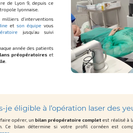
re de Lyon 9, depuis ce
tropole lyonnaise.
milliers d’interventions
dine
et
son équipe
vous
ératoire
jusqu’au suivi
haque année des patients
ilans préopératoires
et
lle
.
s-je éligible à l’opération laser des ye
faire opérer, un
bilan préopératoire complet
est réalisé à l
n. Ce bilan détermine si votre profil cornéen est comp
laser
.