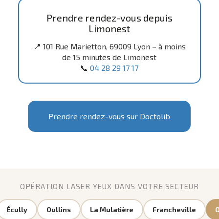
Prendre rendez-vous depuis
Limonest
📍 101 Rue Marietton, 69009 Lyon – à moins
de 15 minutes de Limonest
📞
04 28 29 17 17
Prendre rendez-vous sur Doctolib
OPÉRATION LASER YEUX DANS VOTRE SECTEUR
Écully
Oullins
La Mulatière
Francheville
O