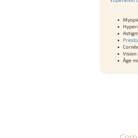
Myopie
Hyperm
Astigm
Presby
Cornée
Vision
Âge mi
Comm