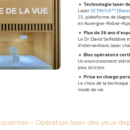
🔹
Technologie laser d
Laser
OCTAVIUS™
(
Baus
Z6
, plateforme de diag
en Auvergne-Rhône-Alpe
🔹
Plus de 26 ans d’exp
Le Dr David Seifeddine e
d’interventions laser ch
🔹
Bloc opératoire certi
Un environnement stéril
plus strictes.
🔹
Prise en charge per
Le choix de la technique 
mode de vie.
équentes – Opération laser des yeux de