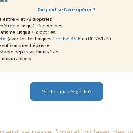
Qui peut se faire opérer ?
 entre -1 et -8 dioptries
étropie jusqu’à +4 dioptries
atisme jusqu’à 4 dioptries
tie
(avec les techniques
PresbyLASIK
ou OCTAVIUS)
 suffisamment épaisse
 stable depuis au moins 1 an
nimum : 18 ans
Vérifier mon éligibilité
ent se passe l’opération laser des y