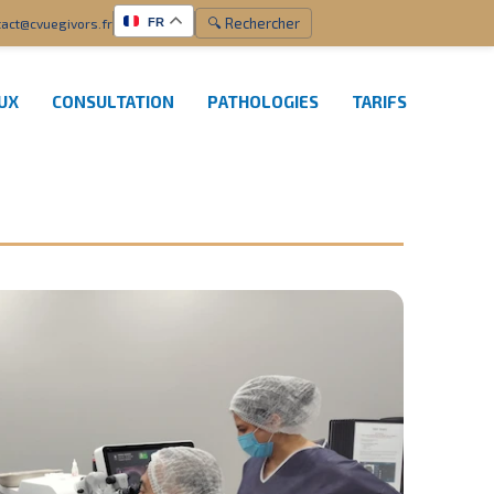
🔍 Rechercher
act@cvuegivors.fr
FR
EUX
CONSULTATION
PATHOLOGIES
TARIFS