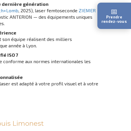
e dernière génération
📅
ch+Lomb
, 2025), laser femtoseconde
ZIEMER
nostic ANTERION — des équipements uniques
Prendre
rendez-vous
s.
érience
t son équipe réalisent des milliers
aque année à Lyon.
fié ISO 7
e conforme aux normes internationales les
sonnalisée
laser est adapté à votre profil visuel et à votre
puis Limonest