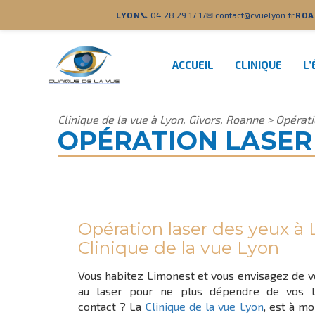
LYON
📞 04 28 29 17 17
✉ contact@cvuelyon.fr
ROA
ACCUEIL
CLINIQUE
L’
Clinique de la vue à Lyon, Givors, Roanne
>
Opérati
OPÉRATION LASER
Opération laser des yeux à
Clinique de la vue Lyon
Vous habitez Limonest et vous envisagez de v
au laser pour ne plus dépendre de vos lu
contact ? La
Clinique de la vue Lyon
, est à m