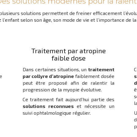
es solutions modernes pour la ralent
 plusieurs solutions permettent de freiner efficacement l’évolu
l’enfant selon son âge, son mode de vie et l’importance de la
Traitement par atropine
faible dose
Dans certaines situations, un
traitement
C
e
par collyre d’atropine
faiblement dosée
s
peut être proposé afin de ralentir la
d
progression de la myopie évolutive.
ê
s
Ce traitement fait aujourd’hui partie des
l
solutions reconnues
et nécessite un
suivi ophtalmologique régulier.
U
d
p