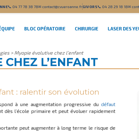
NNE
📞 04 77 78 38 78
✉ contact@cvueroanne.fr
GIVORS
📞 04 28 29 18 18
✉ cont
ÉQUIPE
BLOC OPÉRATOIRE
CHIRURGIE
LASER DES Y
gies
>
Myopie évolutive chez l’enfant
 CHEZ L’ENFANT
ant : ralentir son évolution
spond à une augmentation progressive du
défaut
nt dès l’école primaire et peut évoluer rapidement
portante peut augmenter à long terme le risque de