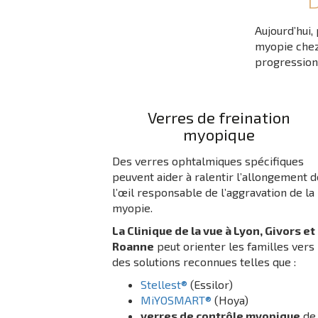
D
Aujourd’hui,
myopie chez 
progression
Verres de freination
myopique
Des verres ophtalmiques spécifiques
peuvent aider à ralentir l’allongement d
l’œil responsable de l’aggravation de la
myopie.
La Clinique de la vue à Lyon, Givors et
Roanne
peut orienter les familles vers
des solutions reconnues telles que :
Stellest®
(Essilor)
MiYOSMART®
(Hoya)
verres de contrôle myopique
de