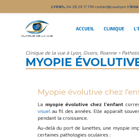
LYON
📞 04 28 29 17 17
✉ contact@cvuelyon.fr
ROA
ACCUEIL
CLINIQUE
L’
Clinique de la vue à Lyon, Givors, Roanne
>
Patholo
MYOPIE ÉVOLUTIVE
Myopie évolutive chez l’enf
La
myopie évolutive chez l’enfant
corre
visuel
au fil des années. Elle apparaît souve
pendant la croissance.
Au-delà du port de lunettes, une myopie im
certaines pathologies oculaires :