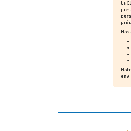
La C
prés
pers
préc
Nos 
Notr
envi