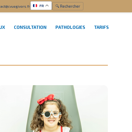
🔍 Rechercher
act@cvuegivors.fr
FR
EUX
CONSULTATION
PATHOLOGIES
TARIFS