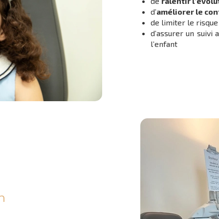
de
ralentir l’évolu
d’
améliorer le con
de limiter le risqu
d’assurer un suivi 
l’enfant
n