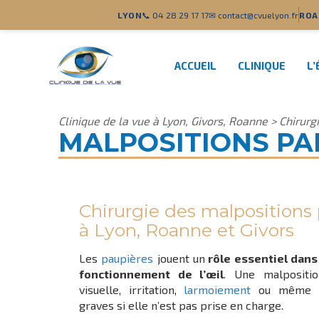
LYON
📞 04 28 29 17 17
✉ contact@cvuelyon.fr
ROA
ACCUEIL
CLINIQUE
L’
Clinique de la vue à Lyon, Givors, Roanne
>
Chirurg
MALPOSITIONS PA
Chirurgie des malpositions 
à Lyon, Roanne et Givors
Les
paupières
jouent un
rôle essentiel dans 
fonctionnement de l’œil
. Une malpositi
visuelle, irritation,
larmoiement
ou même de
graves si elle n’est pas prise en charge.