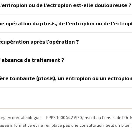
 l'entropion ou de l'ectropion est-elle douloureuse ?
 opération du ptosis, de l'entropion ou de l'ectrop
écupération après l'opération ?
 l'absence de traitement ?
ère tombante (ptosis), un entropion ou un ectropion
irurgien ophtalmologue — RPPS 10004427950, inscrit au Conseil de l'Or
visée informative et ne remplace pas une consultation. Seul un bilan p