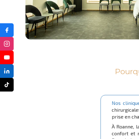
Pourqu
Nos cliniqu
chirurgical
prise en ch
À Roanne, l
confort et 