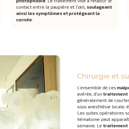
photophobie
. Le traitement vise à rétablir le
contact entre la paupière et l’œil,
soulageant
ainsi les symptômes et protégeant la
cornée
.
Chirurgie et su
L’ensemble de ces
malpo
avérée, d’un
traitement 
généralement de courtes
sous anesthésie locale, 
Les suites opératoires s
hématome peut apparaîtr
semaine. Le
traitement