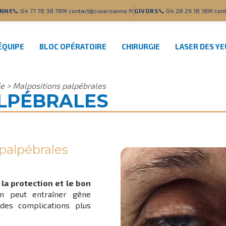
NNE
📞 04 77 78 38 78
✉ contact@cvueroanne.fr
GIVORS
📞 04 28 29 18 18
✉ cont
ÉQUIPE
BLOC OPÉRATOIRE
CHIRURGIE
LASER DES Y
ie
>
Malpositions palpébrales
LPÉBRALES
palpébrales
la protection et le bon
on peut entraîner gêne
s complications plus