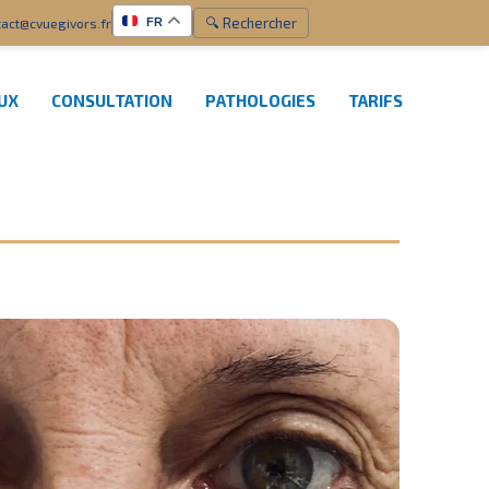
🔍 Rechercher
act@cvuegivors.fr
FR
EUX
CONSULTATION
PATHOLOGIES
TARIFS