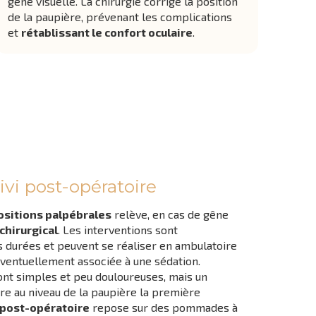
gêne visuelle. La chirurgie corrige la position
de la paupière, prévenant les complications
et
rétablissant le confort oculaire
.
ivi post-opératoire
sitions palpébrales
relève, en cas de gêne
chirurgical
. Les interventions sont
 durées et peuvent se réaliser en ambulatoire
éventuellement associée à une sédation.
ont simples et peu douloureuses, mais un
e au niveau de la paupière la première
 post-opératoire
repose sur des pommades à