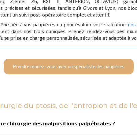
mb, Ziemer Z6, KXL II, ANTERION, OCTAVIUS) garant
ns précises et sécurisées, tandis qu’à Givors et Lyon, nos bl
tent un suivi post-opératoire complet et attentif.
êne liée à vos paupières ou pour évaluer votre situation,
nos 
llent dans nos trois cliniques. Prenez rendez-vous dès mai
’une prise en charge personnalisée, sécurisée et adaptée à vo
Prendre rendez-vous avec un spécialiste des paupières
irurgie du ptosis, de l'entropion et de l'
ne chirurgie des malpositions palpébrales ?