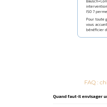
Bausch+Lo
interventio
ISO 7 permet
Pour toute g
vous accuei
bénéficier d
FAQ : ch
Quand faut-il envisager u