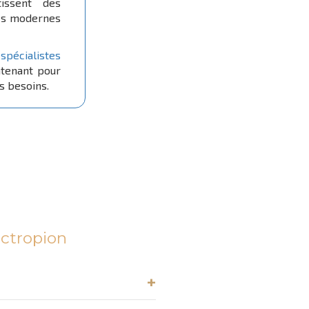
issent des
ocs modernes
spécialistes
ntenant pour
s besoins.
ectropion