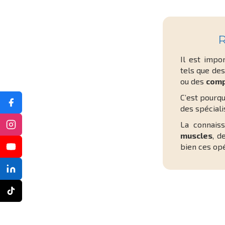
R
Il est impo
tels que de
ou des
comp
C’est pourq
des spéciali
La connaiss
muscles
, d
bien ces op