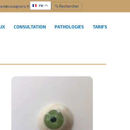
🔍 Rechercher
act@cvuegivors.fr
FR
EUX
CONSULTATION
PATHOLOGIES
TARIFS