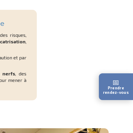
re
es risques,
icatrisation
,
ution et par
s
nerfs
, des
pour mener à
📅
Prendre
rendez-vous