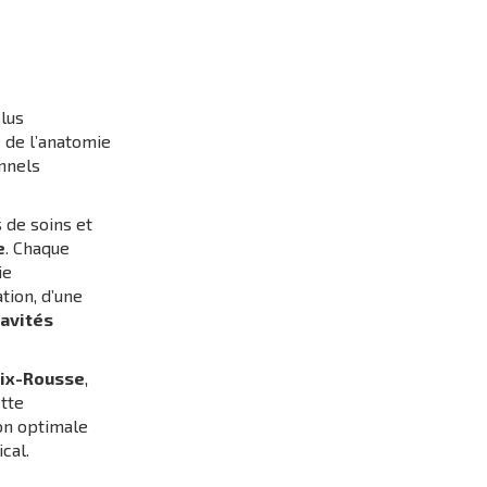
plus
 de l’anatomie
onnels
s de soins et
e
. Chaque
ie
tion, d’une
avités
oix-Rousse
,
tte
ion optimale
cal.