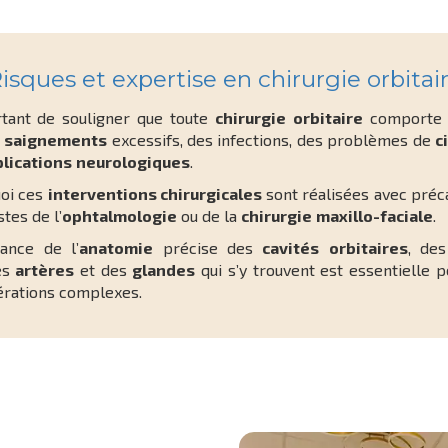
isques et expertise en chirurgie orbitai
rtant de souligner que toute
chirurgie
orbitaire
comporte d
s
saignements
excessifs, des infections, des problèmes de
c
lications
neurologiques
.
uoi ces
interventions chirurgicales
sont réalisées avec préca
stes de l’
ophtalmologie
ou de la
chirurgie
maxillo-faciale
.
ance de l’
anatomie
précise des
cavités
orbitaires
, de
es
artères
et des
glandes
qui s’y trouvent est essentielle 
érations complexes.