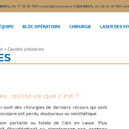
NNE
📞 04 77 78 38 78
✉ contact@cvueroanne.fr
GIVORS
📞 04 28 29 18 18
✉ cont
ÉQUIPE
BLOC OPÉRATOIRE
CHIRURGIE
LASER DES Y
ie
>
Cavités orbitaires
ES
es : qu’est-ce que c’est ?
n
sont des chirurgies de derniers recours qui sont
oculaire est perdu, douloureux ou inesthétique.
ion partielle ou totale de l’œil en cause. Plus
’œil (énucléation) ou simplement son contenu