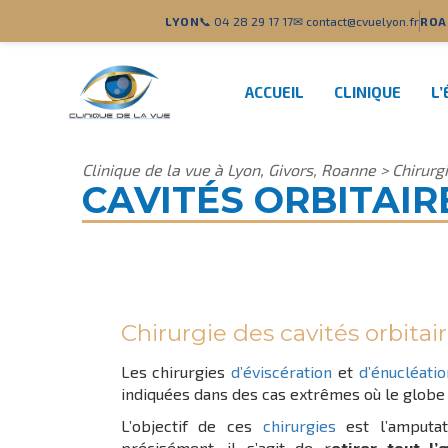
LYON
📞 04 28 29 17 17
✉ contact@cvuelyon.fr
ROA
ACCUEIL
CLINIQUE
L’
Clinique de la vue à Lyon, Givors, Roanne
>
Chirurg
CAVITÉS ORBITAIR
Chirurgie des cavités orbitair
Les chirurgies
d’éviscération
et
d’énucléatio
indiquées dans des cas extrêmes où le globe 
L’objectif de ces
chirurgies
est l’amputat
précisément, il s’agit de r
etirer tout l