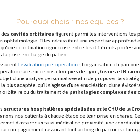
Pourquoi choisir nos équipes ?
s des
cavités orbitaires
figurent parmi les interventions les 
en ophtalmologie. Elles nécessitent une expertise approfondie
i qu’une coordination rigoureuse entre les différents professi
 la prise en charge du patient.
assurent
l’évaluation pré-opératoire
, l’organisation du parcour
opératoire au sein de nos
cliniques de Lyon, Givors et Roann
 l’objet d’une analyse personnalisée afin de proposer la stratég
la plus adaptée, qu’il s’agisse d’une énucléation, d’une éviscéra
n orbitaire ou du traitement de
pathologies complexes des c
es
structures hospitalières spécialisées et le CHU de la Cr
nons nos patients à chaque étape de leur prise en charge. Ce
permet d’assurer un suivi médical de proximité, une coordinat
un accompagnement rassurant tout au long du parcours chirurgi