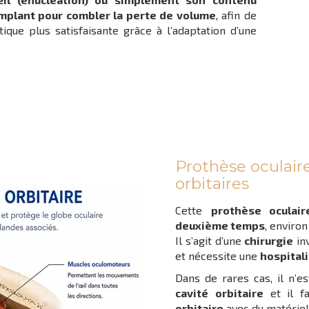
 implant pour combler la perte de volume
, afin de
ique plus satisfaisante grâce à l’adaptation d’une
Prothèse oculaire
orbitaires
Cette
prothèse oculair
deuxième temps
, enviro
Il s’agit d’une
chirurgie
inv
et nécessite une
hospital
Dans de rares cas, il n’e
cavité
orbitaire
et il fa
orbitaire
avec du matérie