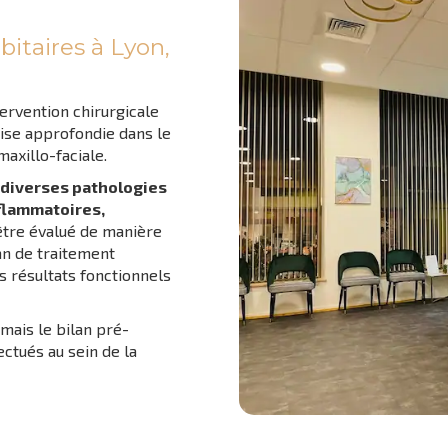
bitaires à Lyon,
ervention chirurgicale
tise approfondie dans le
axillo-faciale.
 diverses pathologies
nflammatoires,
 être évalué de manière
an de traitement
rs résultats fonctionnels
 mais le bilan pré-
ectués au sein de la