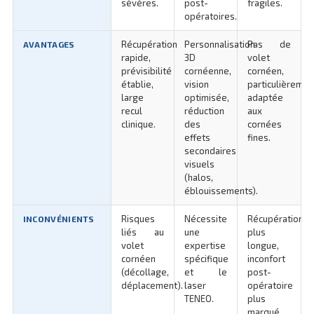
sévères.
post-
fragiles.
opératoires.
Récupération
Personnalisation
Pas de
AVANTAGES
rapide,
3D
volet
prévisibilité
cornéenne,
cornéen,
établie,
vision
particulièremen
large
optimisée,
adaptée
recul
réduction
aux
clinique.
des
cornées
effets
fines.
secondaires
visuels
(halos,
éblouissements).
Risques
Nécessite
Récupération
INCONVÉNIENTS
liés au
une
plus
volet
expertise
longue,
cornéen
spécifique
inconfort
(décollage,
et le
post-
déplacement).
laser
opératoire
TENEO.
plus
marqué.