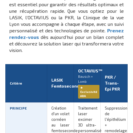
est essentiel pour garantir des résultats optimaux et
une récupération rapide. Que vous optiez pour le
LASIK, l’OCTAVIUS ou la PKR, la Clinique de la vue
Lyon vous accompagne à chaque étape, avec un suivi
personnalisé et des technologies de pointe.
Prenez
rendez-vous
dès aujourd’hui pour un bilan complet
et découvrez la solution laser qui transformera votre
vision.
OCTAVIUS™
Bausch +
PKR /
LASIK
Lomb
Trans-
Critère
Femtoseconde
★
Epi PKR
Exclusivité
ARA
Création
Traitement
Suppression
PRINCIPE
d'un volet
laser
de
cornéen
excimer
l'épithélium
au laser
3D ultra-
+
femtoseconde
personnalisé
remodelage