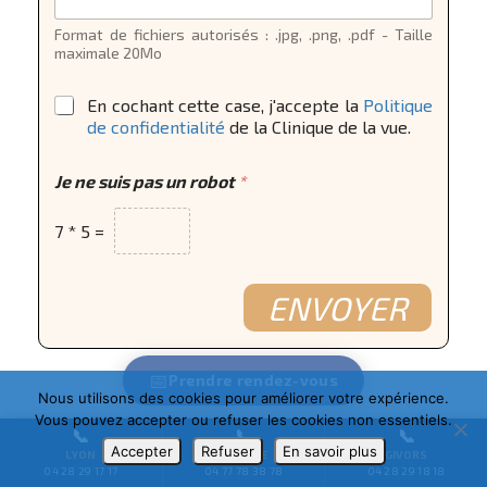
Format de fichiers autorisés : .jpg, .png, .pdf - Taille
maximale 20Mo
J
*
En cochant cette case, j'accepte la
Politique
o
de confidentialité
de la Clinique de la vue.
i
n
d
Je ne suis pas un robot
*
r
e
7
*
5
=
T
é
l
é
ENVOYER
p
h
o
n
📅
Prendre
rendez-vous
e
Nous utilisons des cookies pour améliorer votre expérience.
V
Vous pouvez accepter ou refuser les cookies non essentiels.
📞
📞
📞
o
VOUS HABITEZ PRÈS DE LYON ?
Accepter
Refuser
En savoir plus
LYON
ROANNE
GIVORS
t
04 28 29 17 17
04 77 78 38 78
04 28 29 18 18
r