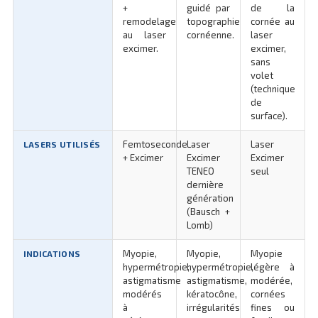
+
guidé par
de la
remodelage
topographie
cornée au
au laser
cornéenne.
laser
excimer.
excimer,
sans
volet
(technique
de
surface).
Femtoseconde
Laser
Laser
LASERS UTILISÉS
+ Excimer
Excimer
Excimer
TENEO
seul
dernière
génération
(Bausch +
Lomb)
Myopie,
Myopie,
Myopie
INDICATIONS
hypermétropie,
hypermétropie,
légère à
astigmatisme
astigmatisme,
modérée,
modérés
kératocône,
cornées
à
irrégularités
fines ou