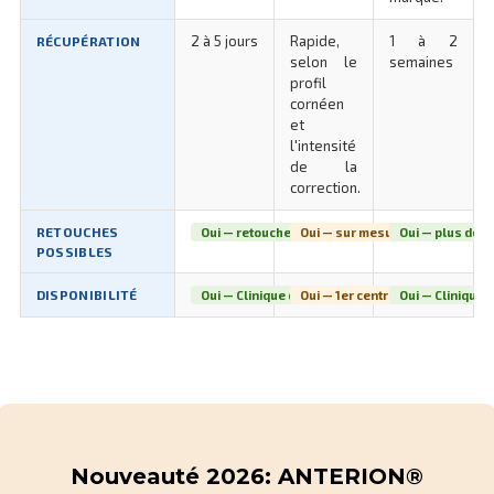
2 à 5 jours
Rapide,
1 à 2
RÉCUPÉRATION
selon le
semaines
profil
cornéen
et
l'intensité
de la
correction.
RETOUCHES
Oui — retouches excimer fréquentes
Oui — sur mesure via analyse t
Oui — plus déli
POSSIBLES
DISPONIBILITÉ
Oui — Clinique de la vue Lyon
Oui — 1er centre Auvergne-Rhô
Oui — Clinique d
Nouveauté 2026: ANTERION®