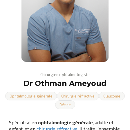
Chirurgien ophtalmologiste
Dr Othman Ameyoud
Ophtalmologie générale
Chirurgie réfractive
Glaucome
Rétine
Spécialisé en
ophtalmologie générale
, adulte et
enfant, et en
chirurgie réfractive
. Il traite l’ensemble