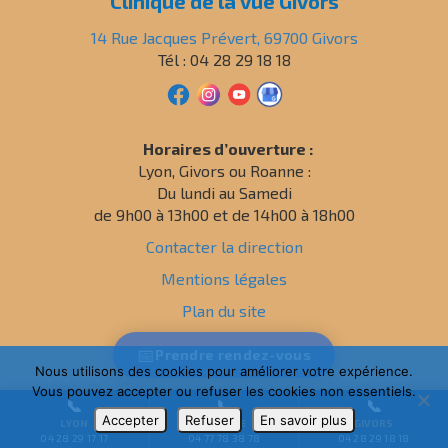
Clinique de la vue Givors
14 Rue Jacques Prévert, 69700 Givors
Tél : 04 28 29 18 18
Horaires d’ouverture :
Lyon, Givors ou Roanne :
Du lundi au Samedi
de 9h00 à 13h00 et de 14h00 à 18h00
Contacter la direction
Mentions légales
Plan du site
Politique de confidentialité
📅
Prendre
rendez-vous
Nous utilisons des cookies pour améliorer votre expérience.
Vous pouvez accepter ou refuser les cookies non essentiels.
📞
📞
📞
Accepter
Refuser
En savoir plus
LYON
ROANNE
GIVORS
04 28 29 17 17
04 77 78 38 78
04 28 29 18 18