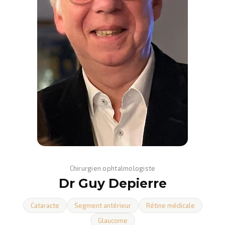
Chirurgien ophtalmologiste
Dr Guy Depierre
Cataracte
Segment antérieur
Rétine médicale
Glaucome