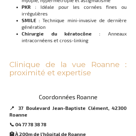
myopie, hypermétropie et astigmatisme
PKR
: Idéale pour les cornées fines ou
irrégulières
SMILE
: Technique mini-invasive de dernière
génération
Chirurgie du kératocône
: Anneaux
intracornéens et cross-linking
Clinique de la vue Roanne :
proximité et expertise
Coordonnées Roanne
📍 37 Boulevard Jean-Baptiste Clément, 42300
Roanne
📞 04 77 78 38 78
🏥 À 200m de l’hôpital de Roanne