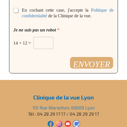
*
En cochant cette case, j'accepte la
Politique de
confidentialité
de la Clinique de la vue.
u
Je ne suis pas un robot
*
n
f
i
14
+
12
=
c
h
i
ENVOYER
e
r
à
Clinique de la vue Lyon
101 Rue Marietton, 69009 Lyon
Tél : 04 28 29 17 17 / 04 28 29 29 17